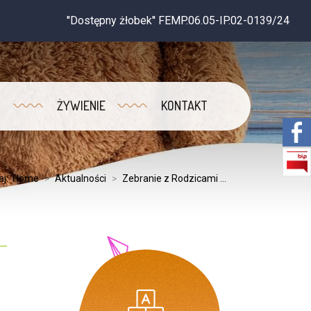
''Dostępny żłobek'' FEMP.06.05-IP.02-0139/24
ŻYWIENIE
KONTAKT
aj:
Home
>
Aktualności
>
Zebranie z Rodzicami ...