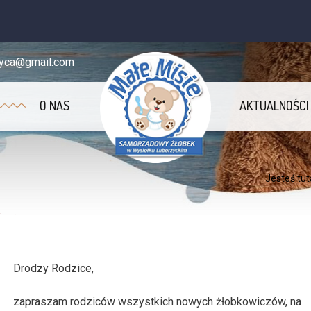
zyca@gmail.com
O NAS
AKTUALNOŚCI
Jesteś tut
Drodzy Rodzice,
zapraszam rodziców wszystkich nowych żłobkowiczów, na