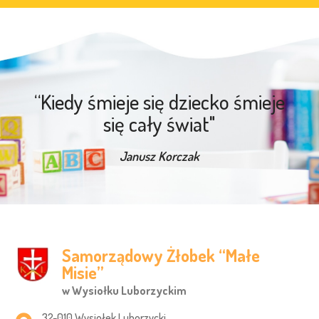
“Kiedy śmieje się dziecko śmieje
się cały świat"
Janusz Korczak
Samorządowy Żłobek “Małe
Misie”
w Wysiołku Luborzyckim
Adres pocztowy:
32-010 Wysiołek Luborzycki