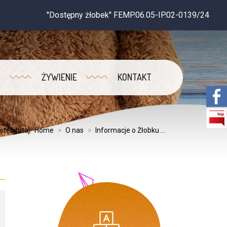
''Dostępny żłobek'' FEMP.06.05-IP.02-0139/24
ŻYWIENIE
KONTAKT
steś tutaj:
Home
>
O nas
>
Informacje o Żłobku ...