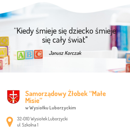
“Kiedy śmieje się dziecko śmieje
się cały świat"
Janusz Korczak
Samorządowy Żłobek “Małe
Misie”
w Wysiołku Luborzyckim
Adres pocztowy:
32-010 Wysiołek Luborzycki
ul. Szkolna 1