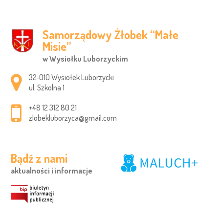
Samorządowy Żłobek “Małe
Misie”
w Wysiołku Luborzyckim
Adres pocztowy:
32-010 Wysiołek Luborzycki
ul. Szkolna 1
+48 12 312 80 21
zlobekluborzyca@gmail.com
Bądź z nami
aktualności i informacje