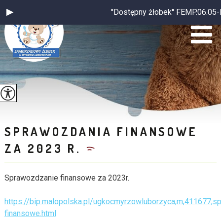
''Dostępny żłobek'' FEMP.06.05-
SPRAWOZDANIA FINANSOWE
ZA 2023 R.
Sprawozdzanie finansowe za 2023r.
https://bip.malopolska.pl/ugkocmyrzowluborzyca,m,411677,s
finansowe.html